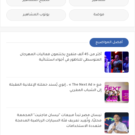
مشاهير
مطبخ المشاهير
موضة
يوتوب المشاهير
أفضل المواضيع
أكثر من 45 ألف متفرج يختتمون فعاليات المهرجان
المتوسطي للناظور في أجواء استثنائية
مع « The Next Ad » ، إنوي يُسند حملته الإعلانية المقبلة
إلى الشباب المغربي
نيسان مصر تبدأ مبيعات "نيسان ماجنيت" المجمعة
محليًا، وتُعِيد تعريف فئة السيارات الرياضية المدمجة
متعددة الاستخدامات