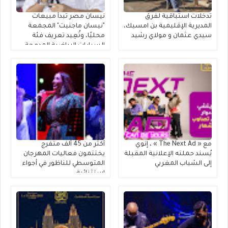
تدخلات استباقية لفرق
نيسان مصر تبدأ مبيعات
المديرية الإقليمية بن امسيك،
"نيسان ماجنيت" المجمعة
سيدي عثمان و مولاي رشيد
محليًا، وتُعِيد تعريف فئة
السيارات الرياضية المدمجة
متعددة الاستخدامات
مع « The Next Ad » ، إنوي
أكثر من 45 ألف متفرج
يُسند حملته الإعلانية المقبلة
يختتمون فعاليات المهرجان
إلى الشباب المغربي
المتوسطي للناظور في أجواء
استثنائية