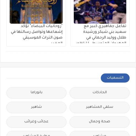
تفاعل جماهيري كبير مع
"روحانيات البيضاء" تؤكد
سعيد بني شيكر ورشيدة
إشعاعها وتواصل رسالتها في
طلال ووليد الرحماني في
صون التراث الموسيقي
المهرجان المتوسطي للناظور
المغربي
التسميات
الحادكات
بانوراما
سلفي المشاهير
شاهير
صحة وجمال
عجائب وغرائب