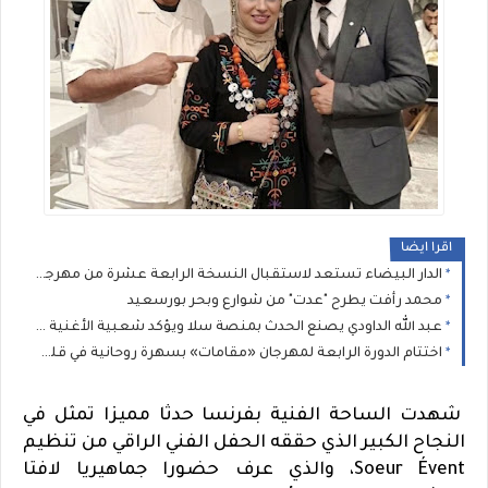
اقرا ايضا
الدار البيضاء تستعد لاستقبال النسخة الرابعة عشرة من مهرجان نجوم كناوة
محمد رأفت يطرح "عدت" من شوارع وبحر بورسعيد
عبد الله الداودي يصنع الحدث بمنصة سلا ويؤكد شعبية الأغنية المغربية في الدورة الـ21 لمهرجان موازين
اختتام الدورة الرابعة لمهرجان «مقامات» بسهرة روحانية في قلب المدينة العتيقة للدار البيضاء
شهدت الساحة الفنية بفرنسا حدثا مميزا تمثل في
النجاح الكبير الذي حققه الحفل الفني الراقي من تنظيم
Soeur Évent، والذي عرف حضورا جماهيريا لافتا