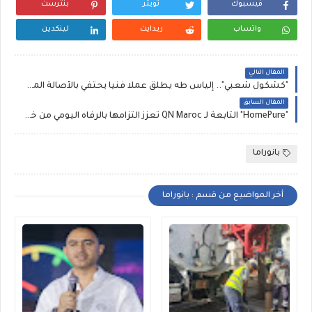
فيسبوك
تويتر
بنترست
واتساب
ريدايت
لينكدين
المقال التالي
"كشكول شعبي".. إلياس طه يطلق عملا فنيا يحتفي بالأصالة المغربية
المقال السابق
"HomePure" التابعة لـ QN Maroc تعزز التزامها بالرفاه اليومي من خلال حلول متقدمة لتنقية المياه
بانوراما
أخر المواضيع من قسم : بانوراما