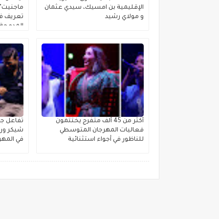
الإقليمية بن امسيك، سيدي عثمان
ماجنيت" ا
و مولاي رشيد
تعريف فئ
المدمجة 
أكثر من 45 ألف متفرج يختتمون
تفاعل جم
فعاليات المهرجان المتوسطي
شيكر ورش
للناظور في أجواء استثنائية
في المهر