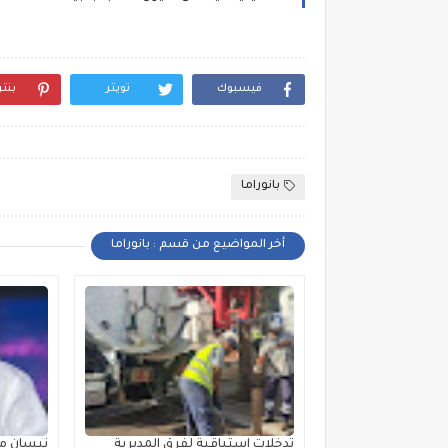
فيسبوك
تويتر
بنت
بانوراما
أخر المواضيع من قسم : بانوراما
تدخلات استباقية لفرق المديرية
نيسان مص