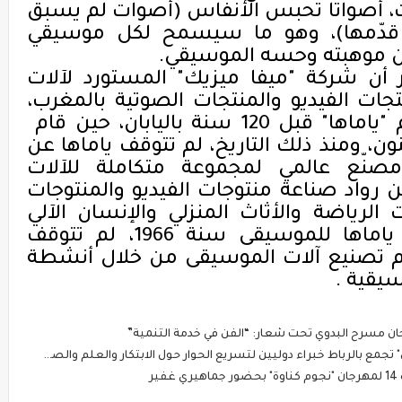
لألوان بحجم 7 بوصات، أصواتا تحبس الأنفاس (أصوات لم يسبق
قدّمها)، وهو ما سيسمح لكل موسيقي
عن موهبته وحسه الموسيقي
.
أن شركة "ميفا ميزيك" المستورد لآلات
ات الفيديو والمنتجات الصوتية بالمغرب،
فيما تعود انطلاقة الشركة الأم "ياماها" قبل 120 سنة باليابان، حين قام
ن، ومنذ ذلك التاريخ، لم تتوقف ياماها عن
 مصنّع عالمي لمجموعة متكاملة للآلات
ن رواد صناعة منتوجات الفيديو والمنتوجات
الرياضة والأثاث المنزلي والإنسان الآلي
الصناعي...ومنذ خلق مؤسسة ياماها للموسيقى سنة 1966، لم تتوقف
م تصنيع آلات الموسيقى من خلال أنشطة
سيقية
.
ن مسرح البدوي تحت شعار: “الفن في خدمة التنمية”
ر