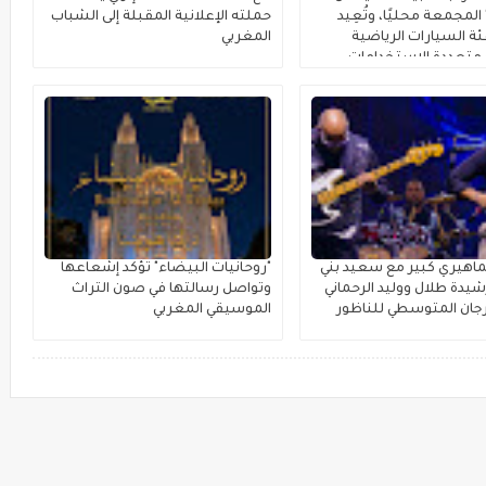
لمجمعة محليًا، وتُعِيد
حملته الإعلانية المقبلة إلى الشباب
ة السيارات الرياضية
المغربي
متعددة الاستخدامات
اهيري كبير مع سعيد بني
"روحانيات البيضاء" تؤكد إشعاعها
يدة طلال ووليد الرحماني
وتواصل رسالتها في صون التراث
جان المتوسطي للناظور
الموسيقي المغربي