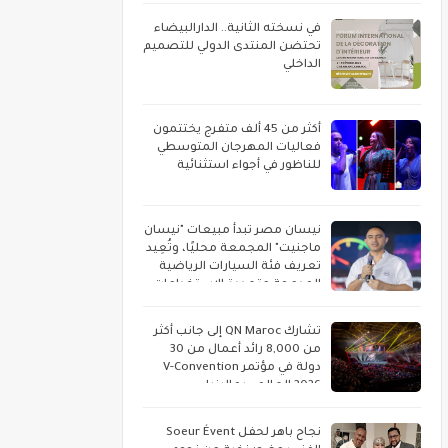
في نسخته الثانية.. الدارالبيضاء
تحتضن المنتدى الدولي للتصميم
الداخلي
أكثر من 45 ألف متفرج يختتمون
فعاليات المهرجان المتوسطي
للناظور في أجواء استثنائية
نيسان مصر تبدأ مبيعات "نيسان
ماجنيت" المجمعة محليًا، وتُعِيد
تعريف فئة السيارات الرياضية
المدمجة متعددة الاستخدامات
تشارك QN Maroc إلى جانب أكثر
من 8,000 رائد أعمال من 30
دولة في مؤتمر V-Convention
2026 العالمي بماليزيا
نجاح باهر لحفل Soeur Évent