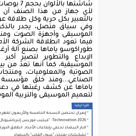
شاشتها با
لأي جهاز من هذا الصنف أن 
بالتعبير بكل حرية وكل طلاقة 
وفي سياق متصل، يجدر بالذكر 
الموسيقى وأجهزة الصوت ومنتج
طوراكوسو ياماها بصنع آلة أرغنو
الإبداع والتطوير لتصير أكبر
الموسيقية، كما أنها تعدّ من بي
الصوتية والمعلوميات، ومنتجات 
ياماها عن كشف رغبتها في دع
لتعميم الموسيقى والتربية المو
اقرا ايضا
إيفران تحتضن النسخة الخامسة والأربعون لمهرجا
2026 Technovation: "فيليب موريس إنترناشيونال" تجمع بالرباط خبراء دوليين لتسريع الحوار حول الابتكار والعلم والصحة العامة
الدار البيضاء تحتفي بإيقاعات الأجداد: انطلاق الدورة 14 لمهرجان "نجوم كناوة" بحضور جماهيري غفي
تشكيليات يفتحن "عيون القلب" بالبيضاء