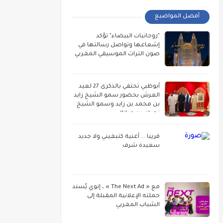
أفضل المواضيع
"روحانيات البيضاء" تؤكد
إشعاعها وتواصل رسالتها في
صون التراث الموسيقي المغربي
أبوظبي تحتفي بالذكرى 27 لعيد
العرش بحضور سمو الشيخ زايد
بن محمد بن زايد وسمو الشيخ
نهيان بن مبارك
قريبا ... أغنية كتبغيني ولا جديد
سعيدة شرف
مع « The Next Ad » ، إنوي يُسند
حملته الإعلانية المقبلة إلى
الشباب المغربي