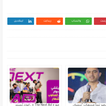
رست
واتساب
ريدايت
لينكدين
ر تبدأ مبيعات "نيسان
مع « The Next Ad » ، إنوي يُسند