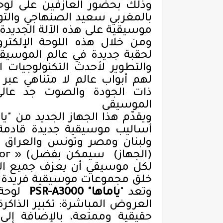
وذلك بحضور العازفين على لوحة
بالمغربي سعيد الصنهاجي والتو
موسيقية على هذه الآلة الجديدة
ومن خلال هذه اللوحة الإلكتر
لحقبة جديدة في عالم الموسيق
والتطوير لأحدث التكنولوجيات
لهم أبواب عالم لا متناهي عبر 
ذات الجودة والصوت جد عالي 
الموسيقى
أساليب موسيقية جديدة قادمة 
ولبنان ومصر وتونس والعراق وإ
(الجهاز) سيمكن بفضل
or » (
لكل موسيقي أن يعزف جميع الأ
خلق مجموعات موسيقية فريدة م
وتعد "
ياماها
PSR-A3000 "
لوحة
العروض المباشرة: تكبير الذاكرة