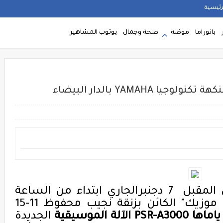
رئيسية
بانوراما
موضة
صحة وجمال
يوتوب المشاهير
YAMAH بالدار البيضاء
تنظم "ميفا ميزيك" يوم الاثنين المقبل 7 دجنبرالجاري ابتداء من الساعة
الثالثة والنصف زوالا بمقر "كازا موزيك" الكائن بزنقة نجيب محفوظ 11-15
ياماها
PSR-A3000
الآلة الموسيقية
الجديدة