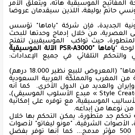
 المفاتيح الموسيقية هاته، ويتعلق الأمر
نسي حاتم بوليفة، اللذين سيقدمان عروضا
.
ونية الجديدة، فإن شركة "ياماها" تؤسس
ى العصرية، من خلال إدماج وحدتها للبحث
 المتطورة، حيث تواكب الموسيقيين لتفتح
لوحة "
ياماها
PSR-A3000"
الآلة الموسيقية
والتحكم التلقائي في جميع الإعدادات:
ويقدّم هذا الجهاز الجديد من "ياماها" (المعروض للبيع نظير 18.000 درهم)
من المغرب والمملكة العربية السعودية
يران والعديد من الدول الأخرى. كما أنه
« Style Creat
مبدع الأسلوب الموسيقي)،
ساليب الموسيقية، مع توفره على إمكانية
ن نوعها من إبداعه
.
 تحكم جد متطورة، يمكن التحكم بها خلال
، الأصوات الشرقية، "مونو ليغاتو" لأصوات
حقيقية وممتعة، بالإضافة إلى 500 مؤثر مدمج... كما أنها توفر بفضل