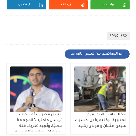
واتساب
ريدايت
لينكدين
بانوراما
أخر المواضيع من قسم : بانوراما
تدخلات استباقية لفرق
نيسان مصر تبدأ مبيعات
المديرية الإقليمية بن امسيك،
"نيسان ماجنيت" المجمعة
سيدي عثمان و مولاي رشيد
محليًا، وتُعِيد تعريف فئة
السيارات الرياضية المدمجة