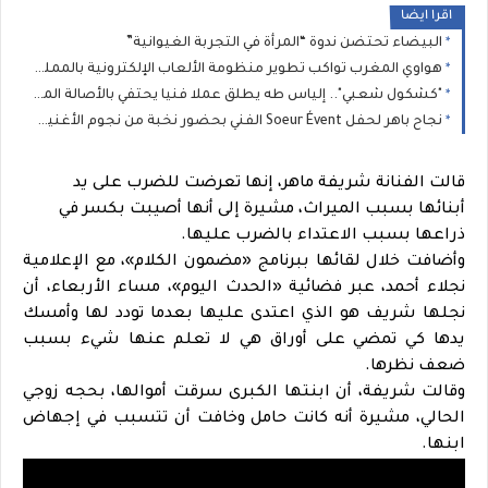
اقرا ايضا
البيضاء تحتضن ندوة “المرأة في التجربة الغيوانية”
هواوي المغرب تواكب تطوير منظومة الألعاب الإلكترونية بالمملكة بمناسبة Morocco Gaming Expo 2026
"كشكول شعبي".. إلياس طه يطلق عملا فنيا يحتفي بالأصالة المغربية
نجاح باهر لحفل Soeur Évent الفني بحضور نخبة من نجوم الأغنية المغربية بفرنسا
قالت الفنانة شريفة ماهر، إنها تعرضت للضرب على يد
أبنائها بسبب الميراث، مشيرة إلى أنها أصيبت بكسر في
ذراعها بسبب الاعتداء بالضرب عليها.
وأضافت خلال لقائها ببرنامج «مضمون الكلام»، مع الإعلامية
نجلاء أحمد، عبر فضائية «الحدث اليوم»، مساء الأربعاء، أن
نجلها شريف هو الذي اعتدى عليها بعدما تودد لها وأمسك
يدها كي تمضي على أوراق هي لا تعلم عنها شيء بسبب
ضعف نظرها.
وقالت شريفة، أن ابنتها الكبرى سرقت أموالها، بحجه زوجي
الحالي، مشيرة أنه كانت حامل وخافت أن تتسبب في إجهاض
ابنها.