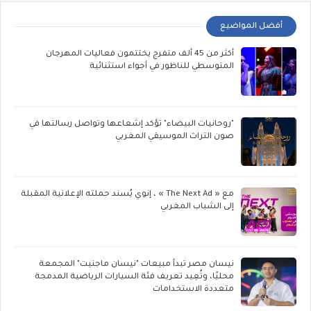
أفضل المواضيع
أكثر من 45 ألف متفرج يختتمون فعاليات المهرجان
المتوسطي للناظور في أجواء استثنائية
"روحانيات البيضاء" تؤكد إشعاعها وتواصل رسالتها في
صون التراث الموسيقي المغربي
مع « The Next Ad » ، إنوي يُسند حملته الإعلانية المقبلة
إلى الشباب المغربي
نيسان مصر تبدأ مبيعات "نيسان ماجنيت" المجمعة
محليًا، وتُعِيد تعريف فئة السيارات الرياضية المدمجة
متعددة الاستخدامات