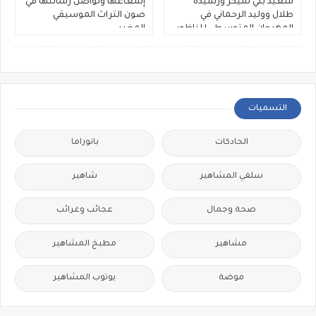
سعيد بني شيكر ورشيدة
إشعاعها وتواصل رسالتها في
طلال ووليد الرحماني في
صون التراث الموسيقي
المهرجان المتوسطي للناظور
المغربي
التسميات
الحادكات
بانوراما
سلفي المشاهير
شاهير
صحة وجمال
عجائب وغرائب
مشاهير
مطبخ المشاهير
موضة
يوتوب المشاهير