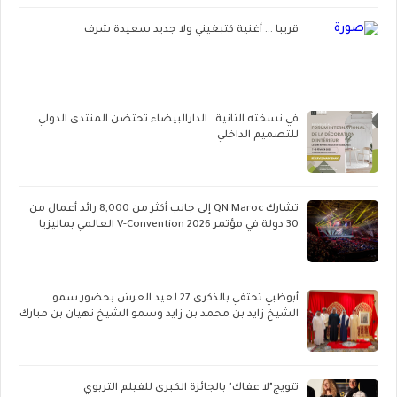
قريبا ... أغنية كتبغيني ولا جديد سعيدة شرف
في نسخته الثانية.. الدارالبيضاء تحتضن المنتدى الدولي
للتصميم الداخلي
تشارك QN Maroc إلى جانب أكثر من 8,000 رائد أعمال من
30 دولة في مؤتمر V-Convention 2026 العالمي بماليزيا
أبوظبي تحتفي بالذكرى 27 لعيد العرش بحضور سمو
الشيخ زايد بن محمد بن زايد وسمو الشيخ نهيان بن مبارك
تتويج"لا عفاك" بالجائزة الكبرى للفيلم التربوي