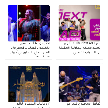
متعددة الاستخدامات
مع « The Next Ad » ، إنوي
أكثر من 45 ألف متفرج
يُسند حملته الإعلانية المقبلة
يختتمون فعاليات المهرجان
إلى الشباب المغربي
المتوسطي للناظور في أجواء
استثنائية
تفاعل جماهيري كبير مع
"روحانيات البيضاء" تؤكد