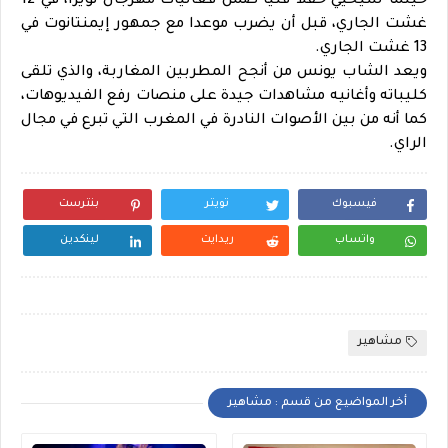
حينما سيحيي حفلا فنيا ضمن فعاليات مهرجان ثويزا، في 12
غشت الجاري، قبل أن يضرب موعدا مع جمهور إيمنتانوت في
13 غشت الجاري.
ويعد الشاب يونس من أنجح المطربين المغاربة، والذي تلقى
كليباته وأغانيه مشاهدات جيدة على منصات رفع الفيديوهات،
كما أنه من بين الأصوات النادرة في المغرب التي تبرع في مجال
الراي.
فيسبوك
تويتر
بنترست
واتساب
ريدايت
لينكدين
مشاهير
أخر المواضيع من قسم : مشاهير