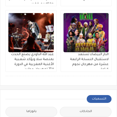
جماهيري غفير
الدار البيضاء تستعد
عبد الله الداودي يصنع الحدث
لاستقبال النسخة الرابعة
بمنصة سلا ويؤكد شعبية
عشرة من مهرجان نجوم
الأغنية المغربية في الدورة
كناوة
الـ21 لمهرجان موازين
التسميات
الحادكات
بانوراما