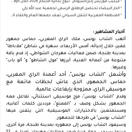
فيليب موريس إنترناشيونال" تتوج بجائزة الابتكار 2026 خلال Industry Meeting Days
الدار البيضاء تحتضن الإطلاق الرسمي لجمعية عبد الله زكي
المنظمة المغربية للنقل السياحي تعقد جمعها العام واللقاء الوطني لمهنيي القطاع بالدار البيضاء: محطة مؤسساتية لتقوية الحوار وتثمين دور النقل السياحي في التنمية
أخبار المشاهير :
ألهب الشاب يونس، ملك الراي المغربي، حماس جمهور
غفير، خلال إحيائه، أمس الأربعاء، سهرة في شاطئ "ملاباطا"
بمدينة طنجة، ضمن فعاليات مهرجان الشواطي، إذ قدم باقة
متنوعة من أعماله الفنية، أبرزها "مول الشاطو" و" ألو باب"
وغيرها.
وأشعل "الشاب يونس"، أحد أعمدة الراي المغربي،
حماس الجمهور، الذي عاش لحظات ماتعة مع
موسيقى الراي، ممزوجة بإيقاعات عالمية.
وقدم "الشاب يونس"، مزج موسيقي استثنائي، تفاعل معه
الجمهور بشكل وصف بـ "الممتع"، مرددين كلمات أغانيه،
ومستمتعين بالاختيارات الموسيقية التي يتفنن فيها
"الشاب يونس" في طرحها للجمهور.
وسيعود الشاب يونس إلى جمهوره بمدينة طنجة، مرة أخرى،