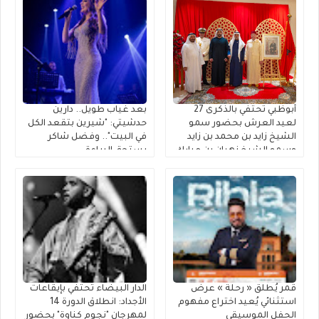
أبوظبي تحتفي بالذكرى 27
بعد غياب طويل.. دارين
لعيد العرش بحضور سمو
حدشيتي: "شيرين بتقعد الكل
الشيخ زايد بن محمد بن زايد
في البيت".. وفضل شاكر
وسمو الشيخ نهيان بن مبارك
يستحق البراءة
قمر يُطلق « رحلة » عرضٌ
الدار البيضاء تحتفي بإيقاعات
استثنائي يُعيد اختراع مفهوم
الأجداد: انطلاق الدورة 14
الحفل الموسيقي
لمهرجان "نجوم كناوة" بحضور