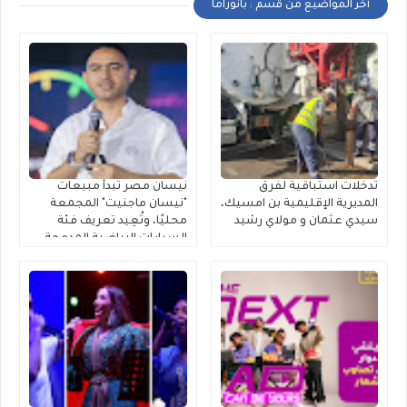
أخر المواضيع من قسم : بانوراما
تدخلات استباقية لفرق
نيسان مصر تبدأ مبيعات
المديرية الإقليمية بن امسيك،
"نيسان ماجنيت" المجمعة
سيدي عثمان و مولاي رشيد
محليًا، وتُعِيد تعريف فئة
السيارات الرياضية المدمجة
متعددة الاستخدامات