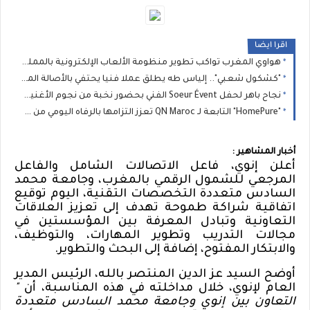
اقرا ايضا
هواوي المغرب تواكب تطوير منظومة الألعاب الإلكترونية بالمملكة بمناسبة Morocco Gaming Expo 2026
"كشكول شعبي".. إلياس طه يطلق عملا فنيا يحتفي بالأصالة المغربية
نجاح باهر لحفل Soeur Évent الفني بحضور نخبة من نجوم الأغنية المغربية بفرنسا
"HomePure" التابعة لـ QN Maroc تعزز التزامها بالرفاه اليومي من خلال حلول متقدمة لتنقية المياه
أخبار المشاهير :
أعلن
إنوي، فاعل الاتصالات الشامل والفاعل
المرجعي للشمول الرقمي بالمغرب، وجامعة محمد
السادس متعددة التخصصات التقنية، اليوم توقيع
اتفاقية شراكة طموحة تهدف إلى
تعزيز العلاقات
التعاونية وتبادل المعرفة بين المؤسستين
في
مجالات التدريب وتطوير المهارات، والتوظيف،
والابتكار المفتوح، إضافة إلى البحث والتطوير
.
أوضح السيد عز الدين المنتصر بالله، الرئيس المدير
العام لإنوي، خلال مداخلته في هذه المناسبة، أن
"
التعاون بين
إنوي وجامعة محمد السادس متعددة