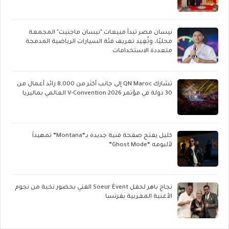
نيسان مصر تبدأ مبيعات "نيسان ماجنيت" المجمعة
محليًا، وتُعِيد تعريف فئة السيارات الرياضية المدمجة
متعددة الاستخدامات
تشارك QN Maroc إلى جانب أكثر من 8,000 رائد أعمال من
30 دولة في مؤتمر V-Convention 2026 العالمي بماليزيا
كليل يفتح صفحة فنية جديدة بـ“Montana” تمهيداً
لألبومه “Ghost Mode”
نجاح باهر لحفل Soeur Évent الفني بحضور نخبة من نجوم
الأغنية المغربية بفرنسا