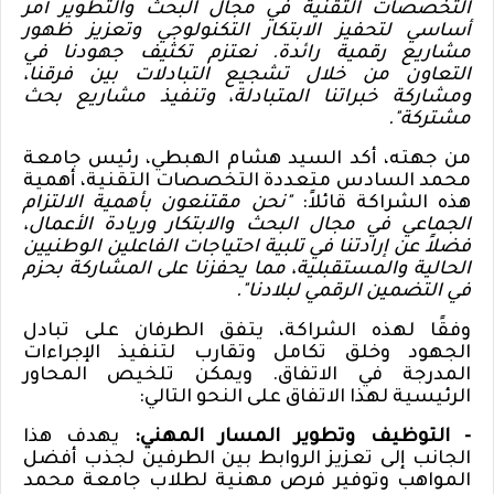
التخصصات التقنية في مجال البحث والتطوير أمر
أساسي لتحفيز الابتكار التكنولوجي وتعزيز ظهور
مشاريع رقمية رائدة. نعتزم تكثيف جهودنا في
التعاون من خلال تشجيع التبادلات بين فرقنا،
ومشاركة خبراتنا المتبادلة، وتنفيذ مشاريع بحث
مشتركة
."
من جهته، أكد السيد هشام الهبطي، رئيس
جامعة
محمد السادس متعددة التخصصات التقنية، أهمية
هذه الشراكة قائلاً:
"نحن مقتنعون بأهمية الالتزام
الجماعي في مجال البحث والابتكار وريادة الأعمال،
فضلاً عن إرادتنا في تلبية احتياجات الفاعلين الوطنيين
الحالية والمستقبلية، مما يحفزنا على المشاركة بحزم
في التضمين الرقمي لبلادنا
."
وفقًا لهذه الشراكة، يتفق الطرفان على تبادل
الجهود وخلق تكامل وتقارب لتنفيذ الإجراءات
المدرجة في الاتفاق. ويمكن تلخيص المحاور
الرئيسية لهذا الاتفاق على النحو التالي
:
- التوظيف وتطوير المسار المهني:
يهدف هذا
الجانب إلى تعزيز الروابط بين الطرفين لجذب أفضل
المواهب وتوفير فرص مهنية لطلاب
جامعة محمد