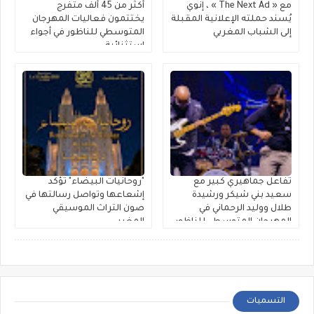
مع « The Next Ad » ، إنوي
أكثر من 45 ألف متفرج
يُسند حملته الإعلانية المقبلة
يختتمون فعاليات المهرجان
إلى الشباب المغربي
المتوسطي للناظور في أجواء
استثنائية
تفاعل جماهيري كبير مع
"روحانيات البيضاء" تؤكد
سعيد بني شيكر ورشيدة
إشعاعها وتواصل رسالتها في
طلال ووليد الرحماني في
صون التراث الموسيقي
المهرجان المتوسطي للناظور
المغربي
التسميات