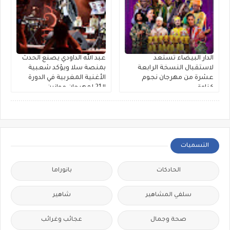
الدار البيضاء تستعد
عبد الله الداودي يصنع الحدث
لاستقبال النسخة الرابعة
بمنصة سلا ويؤكد شعبية
عشرة من مهرجان نجوم
الأغنية المغربية في الدورة
كناوة
الـ21 لمهرجان موازين
التسميات
الحادكات
بانوراما
سلفي المشاهير
شاهير
صحة وجمال
عجائب وغرائب