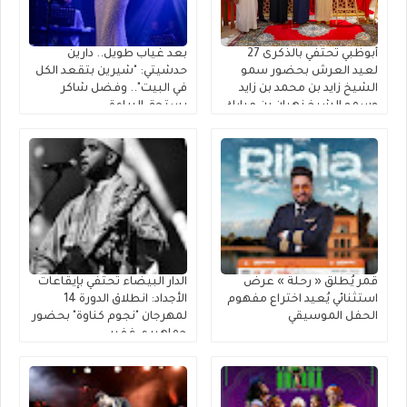
أبوظبي تحتفي بالذكرى 27
بعد غياب طويل.. دارين
لعيد العرش بحضور سمو
حدشيتي: "شيرين بتقعد الكل
الشيخ زايد بن محمد بن زايد
في البيت".. وفضل شاكر
وسمو الشيخ نهيان بن مبارك
يستحق البراءة
قمر يُطلق « رحلة » عرضٌ
الدار البيضاء تحتفي بإيقاعات
استثنائي يُعيد اختراع مفهوم
الأجداد: انطلاق الدورة 14
الحفل الموسيقي
لمهرجان "نجوم كناوة" بحضور
جماهيري غفير