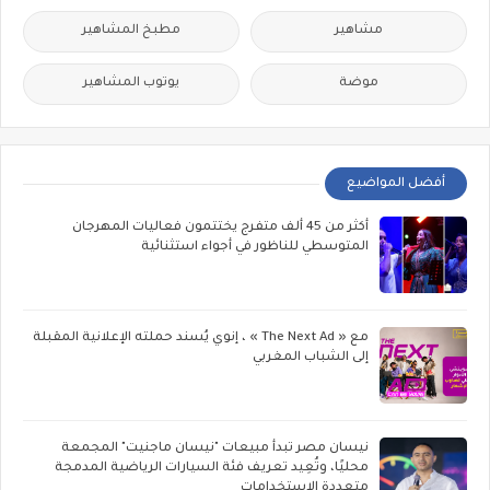
مشاهير
مطبخ المشاهير
موضة
يوتوب المشاهير
أفضل المواضيع
أكثر من 45 ألف متفرج يختتمون فعاليات المهرجان
المتوسطي للناظور في أجواء استثنائية
مع « The Next Ad » ، إنوي يُسند حملته الإعلانية المقبلة
إلى الشباب المغربي
نيسان مصر تبدأ مبيعات "نيسان ماجنيت" المجمعة
محليًا، وتُعِيد تعريف فئة السيارات الرياضية المدمجة
متعددة الاستخدامات