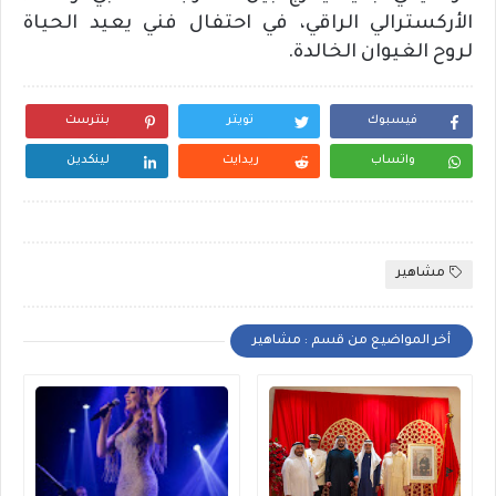
الأركسترالي الراقي، في احتفال فني يعيد الحياة
لروح الغيوان الخالدة.
فيسبوك
تويتر
بنترست
واتساب
ريدايت
لينكدين
مشاهير
أخر المواضيع من قسم : مشاهير