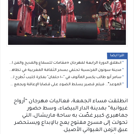
اقرا ايضا
انطلاق الدورة الرابعة لمهرجان «مقامات للسماع والمديح والفن العيساوي» بالمدينة العتيقة للدار البيضاء
مدينة سونون الفرنسية تحتفي بسحر الثقافة المغربية في تظاهرة "أحاسيس المغرب"
سامر أبو طالب يكسر المألوف في "١٠٠ حلفان" بفكرة كليب تُطرح للمرة الأولى
الموعد”.. فيلم قصير يسلط الضوء على قضايا الإعاقة ويجمع مهنيي السينما بالرباط
انطلقت مساء الجمعة، فعاليات مهرجان “أرواح
غيوانية” بمدينة الدار البيضاء، وسط حضور
جماهيري كبير غصّت به ساحة ماريشال، التي
تحولت إلى مسرح مفتوح يعج بالإبداع ويستحضر
عبق الزمن الغيواني الأصيل.