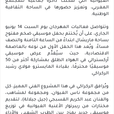
الغيوانية التي شكّلت ذاكرة جماعية للمجتمع
المغربي، وتعزيز حضورها في الساحة الثقافية
الوطنية.
وتتواصل فعاليات المهرجان يوم السبت 14 يونيو
الجاري، على أن يُختتم بحفل موسيقي ضخم مفتوح
بساحة ماريشال ابتداءً من الساعة الثامنة والنصف
مساءً. ويُعد هذا الحفل الأول من نوعه بالعاصمة
الاقتصادية، حيث سيُقدَّم عرض موسيقي
أركسترالي في الهواء الطلق بمشاركة أكثر من 50
موسيقيًا محترفًا، بقيادة المايسترو مولاي رشيد
الركراكي.
ويُرافق الركراكي في هذا المشروع الفني المميز، كل
من مجموعة ناس الغيوان، ومجموعة لمشاهب،
والفنان عبد الكريم القسبجي (جيل جيلالة)، لتقديم
مختارات من ريبرتوار الأغنية الغيوانية في توزيع
موسيقي جديد يمزج بين الطرب الشعبي والأداء