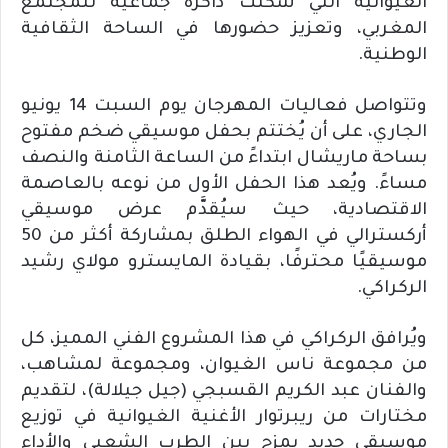
الغيوانية التي شكّلت ذاكرة جماعية للمجتمع
المغربي، وتعزيز حضورها في الساحة الثقافية
الوطنية.
وتتواصل فعاليات المهرجان يوم السبت 14 يونيو
الجاري، على أن يُختتم بحفل موسيقي ضخم مفتوح
بساحة ماريشال ابتداءً من الساعة الثامنة والنصف
مساءً. ويُعد هذا الحفل الأول من نوعه بالعاصمة
الاقتصادية، حيث سيُقدَّم عرض موسيقي
أركسترالي في الهواء الطلق بمشاركة أكثر من 50
موسيقيًا محترفًا، بقيادة المايسترو مولاي رشيد
الركراكي.
ويُرافق الركراكي في هذا المشروع الفني المميز، كل
من مجموعة ناس الغيوان، ومجموعة لمشاهب،
والفنان عبد الكريم القسبجي (جيل جيلالة)، لتقديم
مختارات من ريبرتوار الأغنية الغيوانية في توزيع
موسيقي جديد يمزج بين الطرب الشعبي والأداء