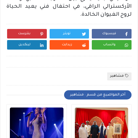
الأركسترالي الراقي، في احتفال فني يعيد الحياة
لروح الغيوان الخالدة.
فيسبوك
تويتر
بنترست
واتساب
ريدايت
لينكدين
مشاهير
أخر المواضيع من قسم : مشاهير