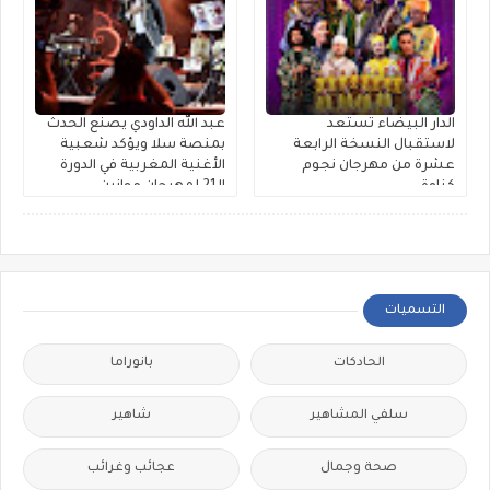
الدار البيضاء تستعد
عبد الله الداودي يصنع الحدث
لاستقبال النسخة الرابعة
بمنصة سلا ويؤكد شعبية
عشرة من مهرجان نجوم
الأغنية المغربية في الدورة
كناوة
الـ21 لمهرجان موازين
التسميات
الحادكات
بانوراما
سلفي المشاهير
شاهير
صحة وجمال
عجائب وغرائب