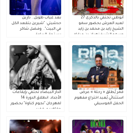
أبوظبي تحتفي بالذكرى 27
بعد غياب طويل.. دارين
لعيد العرش بحضور سمو
حدشيتي: "شيرين بتقعد الكل
الشيخ زايد بن محمد بن زايد
في البيت".. وفضل شاكر
وسمو الشيخ نهيان بن مبارك
يستحق البراءة
قمر يُطلق « رحلة » عرضٌ
الدار البيضاء تحتفي بإيقاعات
استثنائي يُعيد اختراع مفهوم
الأجداد: انطلاق الدورة 14
الحفل الموسيقي
لمهرجان "نجوم كناوة" بحضور
جماهيري غفير