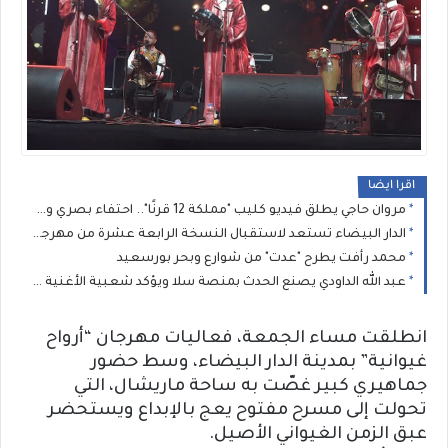
اقرا ايضا
مروان حاجي يطلق فيديو كليب "مملكة 12 قرنًا".. احتفاء بصري وموسيقى بتراث المغرب العريق
الدار البيضاء تستعد لاستقبال النسخة الرابعة عشرة من مهرجان نجوم كناوة
محمد رأفت يطرح "عدت" من شوارع وبحر بورسعيد
عبد الله الداودي يصنع الحدث بمنصة سلا ويؤكد شعبية الأغنية المغربية في الدورة الـ21 لمهرجان موازين
انطلقت مساء الجمعة، فعاليات مهرجان “أرواح
غيوانية” بمدينة الدار البيضاء، وسط حضور
جماهيري كبير غصّت به ساحة ماريشال، التي
تحولت إلى مسرح مفتوح يعج بالإبداع ويستحضر
عبق الزمن الغيواني الأصيل.