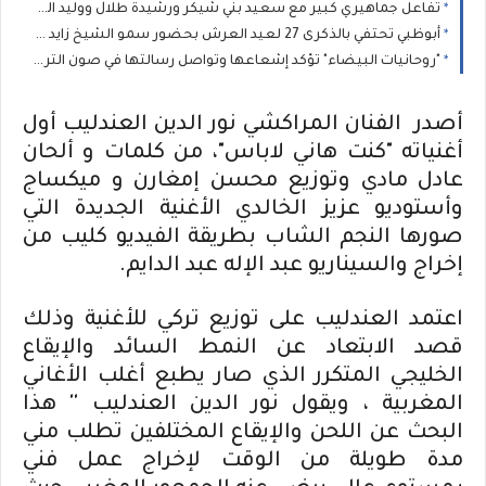
تفاعل جماهيري كبير مع سعيد بني شيكر ورشيدة طلال ووليد الرحماني في المهرجان المتوسطي للناظور
أبوظبي تحتفي بالذكرى 27 لعيد العرش بحضور سمو الشيخ زايد بن محمد بن زايد وسمو الشيخ نهيان بن مبارك
"روحانيات البيضاء" تؤكد إشعاعها وتواصل رسالتها في صون التراث الموسيقي المغربي
أصدر الفنان المراكشي نور الدين العندليب أول
أغنياته "كنت هاني لاباس"، من كلمات و ألحان
عادل مادي وتوزيع محسن إمغارن و ميكساج
وأستوديو عزيز الخالدي الأغنية الجديدة التي
صورها النجم الشاب بطريقة الفيديو كليب من
إخراج والسيناريو عبد الإله عبد الدايم.
اعتمد العندليب على توزيع تركي للأغنية وذلك
قصد الابتعاد عن النمط السائد والإيقاع
الخليجي المتكرر الذي صار يطبع أغلب الأغاني
المغربية ، ويقول نور الدين العندليب '' هذا
البحث عن اللحن والإيقاع المختلفين تطلب مني
مدة طويلة من الوقت لإخراج عمل فني