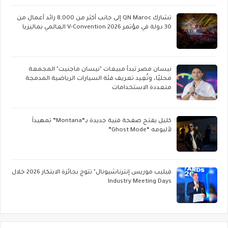
تشارك QN Maroc إلى جانب أكثر من 8,000 رائد أعمال من
30 دولة في مؤتمر V-Convention 2026 العالمي بماليزيا
نيسان مصر تبدأ مبيعات "نيسان ماجنيت" المجمعة
محليًا، وتُعِيد تعريف فئة السيارات الرياضية المدمجة
متعددة الاستخدامات
كليل يفتح صفحة فنية جديدة بـ“Montana” تمهيداً
لألبومه “Ghost Mode”
فيليب موريس إنترناشيونال" تتوج بجائزة الابتكار 2026 خلال
Industry Meeting Days