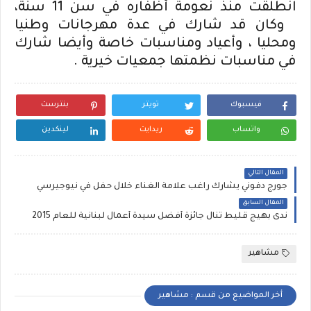
انطلقت منذ نعومة أظفاره في سن 11 سنة،
وكان قد شارك في عدة مهرجانات وطنيا
ومحليا ، وأعياد ومناسبات خاصة وأيضا شارك
في مناسبات نظمتها جمعيات خيرية .
فيسبوك
تويتر
بنترست
واتساب
ريدايت
لينكدين
المقال التالي
جورج دفوني يشارك راغب علامة الغناء خلال حفل في نيوجيرسي
المقال السابق
ندى بهيج قليط تنال جائزة أفضل سيدة أعمال لبنانية للعام 2015
مشاهير
أخر المواضيع من قسم : مشاهير