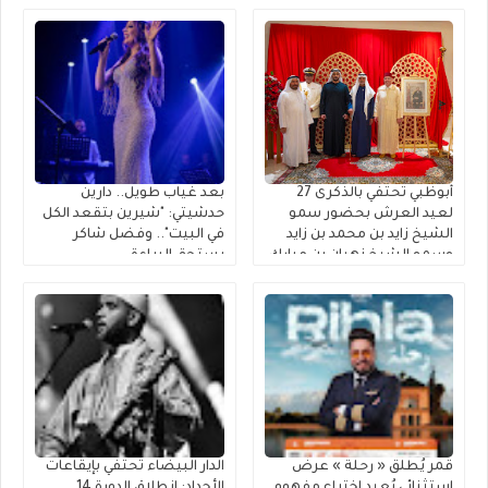
أبوظبي تحتفي بالذكرى 27
بعد غياب طويل.. دارين
لعيد العرش بحضور سمو
حدشيتي: "شيرين بتقعد الكل
الشيخ زايد بن محمد بن زايد
في البيت".. وفضل شاكر
وسمو الشيخ نهيان بن مبارك
يستحق البراءة
قمر يُطلق « رحلة » عرضٌ
الدار البيضاء تحتفي بإيقاعات