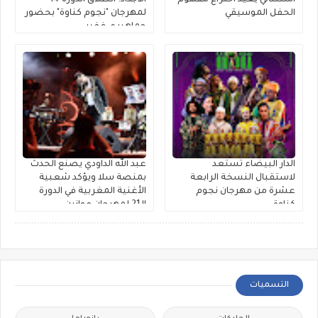
استثنائي يُعيد اختراع مفهوم
الأجداد: انطلاق الدورة 14
الحفل الموسيقي
لمهرجان "نجوم كناوة" بحضور
جماهيري غفير
الدار البيضاء تستعد
عبد الله الداودي يصنع الحدث
لاستقبال النسخة الرابعة
بمنصة سلا ويؤكد شعبية
عشرة من مهرجان نجوم
الأغنية المغربية في الدورة
كناوة
الـ21 لمهرجان موازين
التسميات