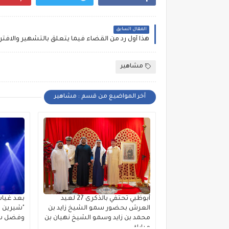
المقال السابق
مشاهير
أخر المواضيع من قسم : مشاهير
أبوظبي تحتفي بالذكرى 27 لعيد
بعد غياب
العرش بحضور سمو الشيخ زايد بن
"شيرين ب
محمد بن زايد وسمو الشيخ نهيان بن
وفضل شا
مبارك