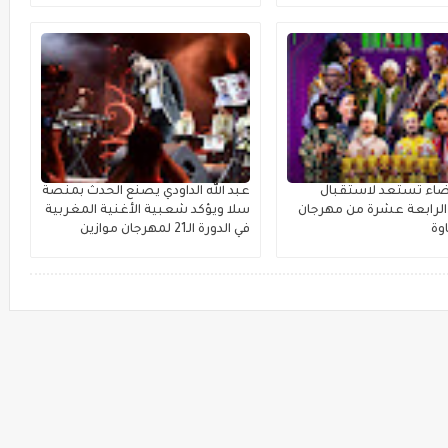
بيضاء تستعد لاستقبال
عبد الله الداودي يصنع الحدث بمنصة
لرابعة عشرة من مهرجان
سلا ويؤكد شعبية الأغنية المغربية
وة
في الدورة الـ21 لمهرجان موازين