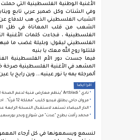
الأغنية الوطنية الفلسطينية التي حملت
وفي الشتات وكل ضمير عربي تابع ويت
الشباب الفلسطيني الذي هب للدفاع عن ا
الشعب من قلب المعاناة في ظل الصم
الفلسطينية ، فجاءت كلمات الأغنية التي
الفلسطيني ليقول: وبليلة غضب ما فيها 
قلتلوا روح الله معك يا بنيه
فيما جسدت دور الأم الفلسطينية الفن
المشهد في الأغنية الفلسطينية صرخة خل
ألمرجله يمه يا نور عينيه
...
وين رايح يا عين
اقرا ايضا
نادي " Artbladi "ينظم معارض فنية لدعم الصحة النفسية
مروان حاجي يطلق فيديو كليب "مملكة 12 قرنًا".. احتفاء بصري وموسيقى بتراث المغرب العريق
الدار البيضاء تستعد لاستقبال النسخة الرابعة ع
محمد رأفت يطرح "عدت" من شوارع وبحر بورسعيد
لنسمع ويسمعونها في كل أرجاء المعمورة