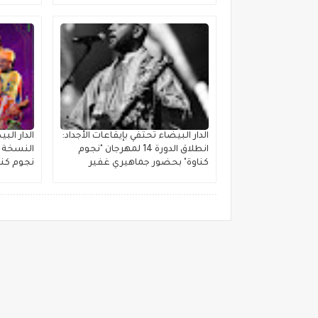
الدار البيضاء تحتفي بإيقاعات الأجداد:
الدار ال
انطلاق الدورة 14 لمهرجان "نجوم
النسخة ا
كناوة" بحضور جماهيري غفير
نجوم كنا