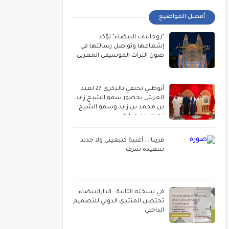
أفضل المواضيع
"روحانيات البيضاء" تؤكد
إشعاعها وتواصل رسالتها في
صون التراث الموسيقي المغربي
أبوظبي تحتفي بالذكرى 27 لعيد
العرش بحضور سمو الشيخ زايد
بن محمد بن زايد وسمو الشيخ
نهيان بن مبارك
قريبا ... أغنية كتبغيني ولا جديد
سعيدة شرف
في نسخته الثانية.. الدارالبيضاء
تحتضن المنتدى الدولي للتصميم
الداخلي