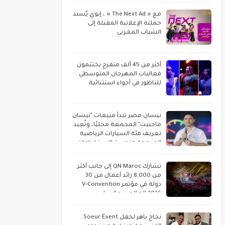
مع « The Next Ad » ، إنوي يُسند
حملته الإعلانية المقبلة إلى
الشباب المغربي
أكثر من 45 ألف متفرج يختتمون
فعاليات المهرجان المتوسطي
للناظور في أجواء استثنائية
نيسان مصر تبدأ مبيعات "نيسان
ماجنيت" المجمعة محليًا، وتُعِيد
تعريف فئة السيارات الرياضية
المدمجة متعددة الاستخدامات
تشارك QN Maroc إلى جانب أكثر
من 8,000 رائد أعمال من 30
دولة في مؤتمر V-Convention
2026 العالمي بماليزيا
نجاح باهر لحفل Soeur Évent