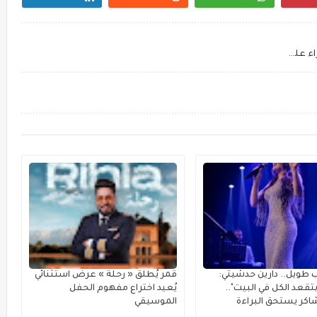
هذا أول رد من القضاء فيما يتعلق بالتشهير والافتراء على المعالجة الغذائية كريستل أبي عاصي
 طويل.. دارين حدشيتي:
قمر يُطلق « رحلة » عرضٌ استثنائي
تقعد الكل في البيت"..
يُعيد اختراع مفهوم الحفل
كر يستحق البراءة
الموسيقي