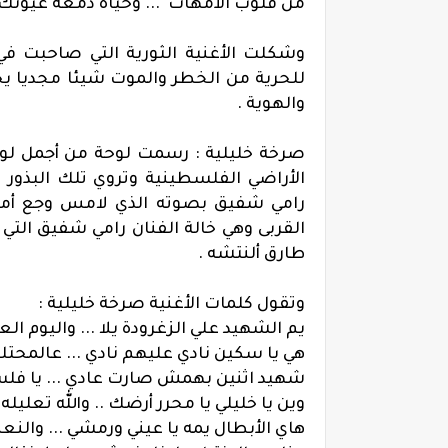
من قلوب الأمهات
... وحياة دمعة عيونك
وشكلت الأغنية الثورية التي صاحبت ف
للحرية من الخطر والموت شيئا مجديا ي
والهوية .
صرخة خليلية : رسمت لوحة من أجمل لوحا
الأراضي الفلسطينية وتروي تلك البذور
رامي شفيق بصوته الذي لامس وجع أمه
القربى وهي خالة الفنان رامي شفيق ال
طارق
ألنتشه
.
وتقول كلمات الأغنية صرخة خليلية :
يم الشهيد علي الزغرودة يلا ... واليوم ال
هي يا سكين نادي عليهم نادي ... عالمحتل
شهيد اثنين بهمش صارت عادي ... يا فلسط
وين يا خليلي يا محرر أرضك .. والله تعليل
هاي الأبطال يمه يا عيني ورمشي ... والن