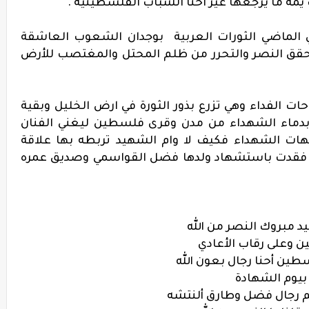
 يمه ما يرجعها غير احنا الشباب الفلسطينية
.
ي الماضي الثورات العربية بوجدان الشعوب العاشقة
حقق النصر والتحرر من ظلم المحتل والمغتصب للأرض
ت الفداء وهي تزرع بذور الثورة في ارض الخليل وبقية
 بدماء الشهداء من مدن وقرى فلسطين ليغني الفنان
ات الشهداء فكيف لا وام الشهيد تربطه بها علاقة
تي فقدت باستشهاد ولدها فضل القواسمي وصديق عمره
عيد مبروك النصر من الله
ين وعلى رقاب الأعادي
ين أحنا رجال بعون الله
ه بيوم الشهادة
عم رجال فضل وطارق ألنتشه