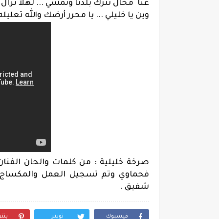
عنا محال نترك بلدنا ونمشي ... لهلا نزال 
وين يا خليلي ... يا محرر أرضك والله تعليل
صرخة خليلية : من كلمات والحان الفنان
فحماوي وتم تسجيل العمل
والمكساج
شفيق .
فيسبوك
تويتر
بنت