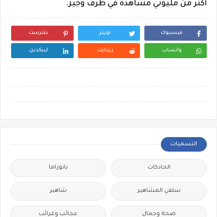
أكثر من مليوني مشاهدة في ظرف وجيز.
فيسبوك
تويتر
بنترست
واتساب
ريدايت
لينكدين
التسميات
الحادكات
بانوراما
سلفي المشاهير
شاهير
صحة وجمال
عجائب وغرائب