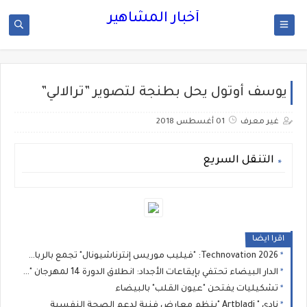
أخبار المشاهير
يوسف أوتول يحل بطنجة لتصوير ”ترالالي”
غير معرف
01 أغسطس 2018
التنقل السريع
اقرا ايضا
2026 Technovation: "فيليب موريس إنترناشيونال" تجمع بالرباط خبراء دوليين لتسريع الحوار حول الابتكار والعلم والصحة العامة
الدار البيضاء تحتفي بإيقاعات الأجداد: انطلاق الدورة 14 لمهرجان "نجوم كناوة" بحضور جماهيري غفير
تشكيليات يفتحن "عيون القلب" بالبيضاء
نادي " Artbladi "ينظم معارض فنية لدعم الصحة النفسية