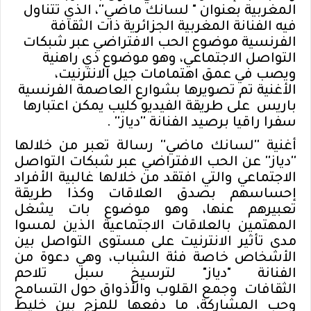
المغربية بعنوان " لسانك ماضي''، الذي تتناول
فيه الفنانة المغربية الجزائرية ذات الثقافة
الفرنسية موضوع الحب الافتراضي عبر شبكات
التواصل الاجتماعي، وهو موضوع ذي راهنية
ويصب في عمق اهتمامات جيل الانترنيت،
الأغنية تم تصويرها بشوارع العاصمة الفرنسية
باريس على طريقة الفيديو كليب يمكن اعتبارها
سفرا راقيا برصيد الفنانة ''دياز'' .
أغنية ''لسانك ماضي'' رسالة تعبر من خلالها
''دياز'' عن الحب الافتراضي عبر شبكات التواصل
الاجتماعي والتي افتقد من خلالها غالبية الأفراد
إحساسهم بصدق العلاقات وكذا طريقة
تعبيرهم عنها، وهو موضوع بات يشغل
المهتمين بالعلاقات الاجتماعية الذين لمسوا
مدى تأثير الانترنيت على مستوى التواصل بين
الأشخاص خاصة فئة الشباب، وهي دعوة من
الفنانة "دياز" لترسيخ سبل تلاحم
الثقافات وجمع القلوب والأذواق حول التسامح
وحب المشاركة، ما دفعها للمزج بين خليط