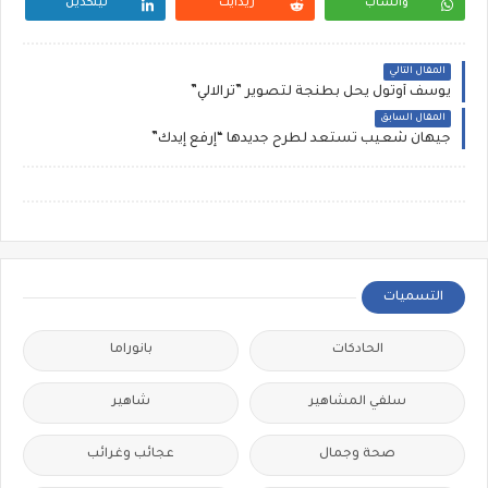
واتساب
ريدايت
لينكدين
المقال التالي
يوسف أوتول يحل بطنجة لتصوير ”ترالالي”
المقال السابق
جيهان شعيب تستعد لطرح جديدها “إرفع إيدك”
التسميات
الحادكات
بانوراما
سلفي المشاهير
شاهير
صحة وجمال
عجائب وغرائب