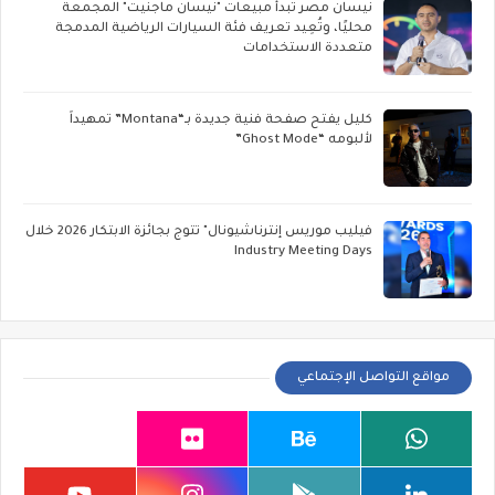
نيسان مصر تبدأ مبيعات "نيسان ماجنيت" المجمعة
محليًا، وتُعِيد تعريف فئة السيارات الرياضية المدمجة
متعددة الاستخدامات
كليل يفتح صفحة فنية جديدة بـ“Montana” تمهيداً
لألبومه “Ghost Mode”
فيليب موريس إنترناشيونال" تتوج بجائزة الابتكار 2026 خلال
Industry Meeting Days
مواقع التواصل الإجتماعي