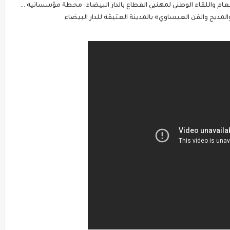
هنيي القطاع بالدار البيضاء: محطة مؤسساتية لتقوية الحوار وتثمين دور النقل السياحي في التنمية
لمديح والفن العيساوي» بالمدينة العتيقة للدار البيضاء