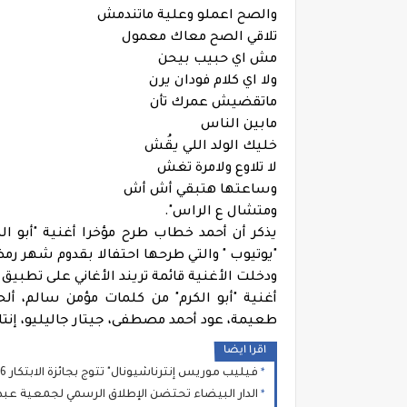
والصح اعملو وعلية ماتندمش
تلاقي الصح معاك معمول
مش اي حبيب بيحن
ولا اي كلام فودان يرن
ماتقضيش عمرك تأن
مابين الناس
خليك الولد اللي يقُش
لا تلاوع ولامرة تغش
وساعتها هتبقي أش أش
ومتشال ع الراس".
"يوتيوب " والتي طرحها احتفالا بقدوم شهر رمض
ودخلت الأغنية قائمة تريند الأغاني على تطب
أغنية "أبو الكرم" من كلمات مؤمن سالم، 
طعيمة، عود أحمد مصطفى، جيتار جاليليو، إنتا
اقرا ايضا
فيليب موريس إنترناشيونال" تتوج بجائزة الابتكار 2026 خلال Industry Meeting Days
الدار البيضاء تحتضن الإطلاق الرسمي لجمعية عبد ا