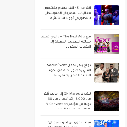
أكثر من 45 ألف متفرج يختتمون
فعاليات المهرجان المتوسطي
للناظور في أجواء استثنائية
مع « The Next Ad » ، إنوي يُسند
حملته الإعلانية المقبلة إلى
الشباب المغربي
نجاح باهر لحفل Soeur Évent
الفني بحضور نخبة من نجوم
الأغنية المغربية بفرنسا
تشارك QN Maroc إلى جانب أكثر
من 8,000 رائد أعمال من 30
دولة في مؤتمر V-Convention
2026 العالمي بماليزيا
فيليب موريس إنترناشيونال"