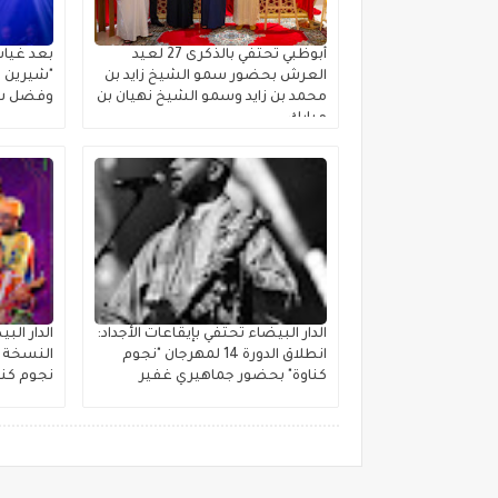
أبوظبي تحتفي بالذكرى 27 لعيد
بعد غياب
العرش بحضور سمو الشيخ زايد بن
"شيرين ب
محمد بن زايد وسمو الشيخ نهيان بن
وفضل شا
مبارك
الدار البيضاء تحتفي بإيقاعات الأجداد:
الدار ال
انطلاق الدورة 14 لمهرجان "نجوم
النسخة ا
كناوة" بحضور جماهيري غفير
نجوم كنا