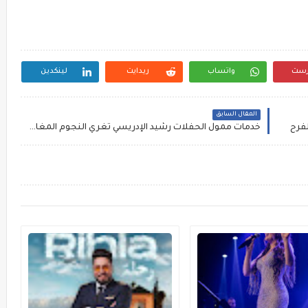
رست
واتساب
ريدايت
لينكدين
المقال السابق
خدمات ممول الحفلات رشيد الإدريسي تغري النجوم المغاربة