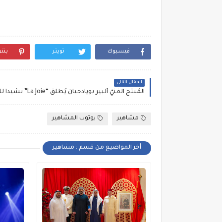
فيسبوك
تويتر
بنت
المقال التالي
المُنتج الفنيّ ألبير بويادجيان يُطلق “La Joie” نشيداً للفرح
مشاهير
يوتوب المشاهير
أخر المواضيع من قسم : مشاهير