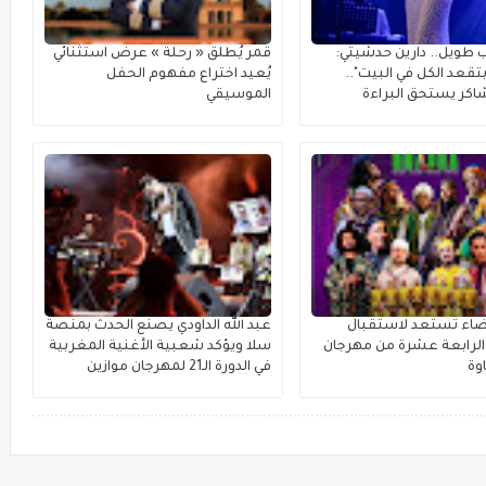
 طويل.. دارين حدشيتي:
قمر يُطلق « رحلة » عرضٌ استثنائي
تقعد الكل في البيت"..
يُعيد اختراع مفهوم الحفل
كر يستحق البراءة
الموسيقي
بيضاء تستعد لاستقبال
عبد الله الداودي يصنع الحدث بمنصة
لرابعة عشرة من مهرجان
سلا ويؤكد شعبية الأغنية المغربية
وة
في الدورة الـ21 لمهرجان موازين