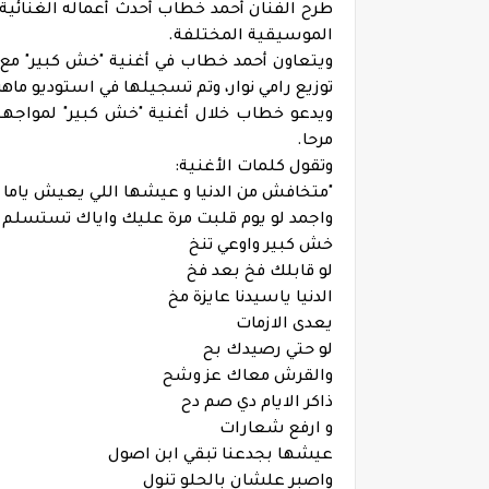
طرح الفنان أحمد خطاب أحدث أعماله الغنائية
الموسيقية المختلفة.
ويتعاون أحمد خطاب في أغنية "خش كبير" مع
توزيع رامي نوار، وتم تسجيلها في استوديو ماه
ويدعو خطاب خلال أغنية "خش كبير" لمواجهة 
مرحا.
وتقول كلمات الأغنية:
"متخافش من الدنيا و عيشها اللي يعيش ياما 
واجمد لو يوم قلبت مرة عليك واياك تستسلم
خش كبير واوعي تنخ
لو قابلك فخ بعد فخ
الدنيا ياسيدنا عايزة مخ
يعدى الازمات
لو حتي رصيدك بح
والقرش معاك عز وشح
ذاكر الايام دي صم دح
و ارفع شعارات
عيشها بجدعنا تبقي ابن اصول
واصبر علشان بالحلو تنول