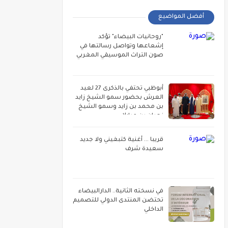
أفضل المواضيع
"روحانيات البيضاء" تؤكد
إشعاعها وتواصل رسالتها في
صون التراث الموسيقي المغربي
أبوظبي تحتفي بالذكرى 27 لعيد
العرش بحضور سمو الشيخ زايد
بن محمد بن زايد وسمو الشيخ
نهيان بن مبارك
قريبا ... أغنية كتبغيني ولا جديد
سعيدة شرف
في نسخته الثانية.. الدارالبيضاء
تحتضن المنتدى الدولي للتصميم
الداخلي