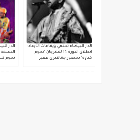
الدار البيضاء تحتفي بإيقاعات الأجداد:
الدار ال
انطلاق الدورة 14 لمهرجان "نجوم
النسخة ا
كناوة" بحضور جماهيري غفير
نجوم كنا