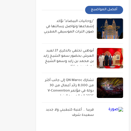
أفضل المواضيع
"روحانيات البيضاء" تؤكد
إشعاعها وتواصل رسالتها في
صون التراث الموسيقي المغربي
أبوظبي تحتفي بالذكرى 27 لعيد
العرش بحضور سمو الشيخ زايد
بن محمد بن زايد وسمو الشيخ
نهيان بن مبارك
تشارك QN Maroc إلى جانب أكثر
من 8,000 رائد أعمال من 30
دولة في مؤتمر V-Convention
2026 العالمي بماليزيا
قريبا ... أغنية كتبغيني ولا جديد
سعيدة شرف