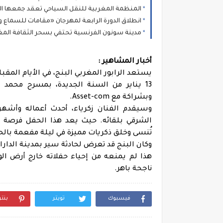
المنظمة المغربية للنقل السياحي تعقد جمعها العام واللقاء الوطني لم
انطلاق الدورة الرابعة لمهرجان «مقامات للسماع وا
مدينة سونون الفرنسية تحتفي بسحر الثقافة الم
أخبار المشاهير :
يستعد الرابور المغربي البنج، في الأيام المقب
13 يناير من السنة الجديدة، بمسرح محمد
وبشراكة مع Asset-com.
وسيقدم الفنان زكرياء، أحدث أعماله وأشهر 
الشرقي بلقائه. حيث يعد هذا الحفل فرصة را
تُنسى وخلق ذكريات مميزة في ليلة مفعمة بالحيو
وكان البنج قد تعرض لحادثة سير بمدينة الدار
هذا لم يمنعه من إحياء حفلاته خارج أرض الو
ناجحة باهر.
فيسبوك
تويتر
بنت