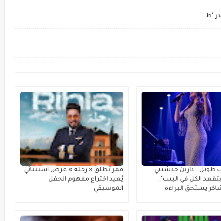
بمشاركة الفنانة فضيلة بنموسى.. أسامة كمال يصدر "طه يا نبي"
 طويل.. دارين حدشيتي:
قمر يُطلق « رحلة » عرضٌ استثنائي
تقعد الكل في البيت"..
يُعيد اختراع مفهوم الحفل
كر يستحق البراءة
الموسيقي