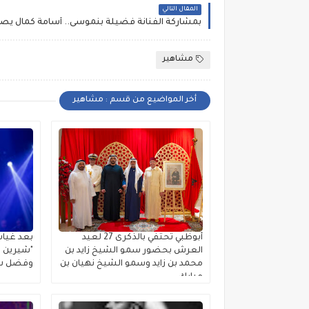
المقال التالي
مشاهير
أخر المواضيع من قسم : مشاهير
أبوظبي تحتفي بالذكرى 27 لعيد
بعد غياب
العرش بحضور سمو الشيخ زايد بن
"شيرين ب
محمد بن زايد وسمو الشيخ نهيان بن
وفضل شا
مبارك