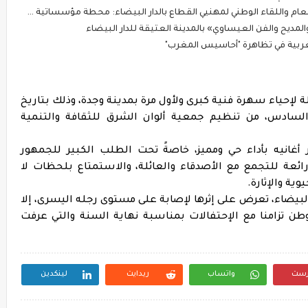
هنيي القطاع بالدار البيضاء: محطة مؤسساتية لتقوية الحوار وتثمين دور النقل السياحي في التنمية
لمديح والفن العيساوي» بالمدينة العتيقة للدار البيضاء
غربية في تظاهرة "أحاسيس المغرب"
لة لإحياء سهرة فنية كبرى ولأول مرة بمدينة وجدة، وذلك بتاريخ
 السادس، من تنظيم جمعية ألوان الشرق للثقافة والتنمية
أغانيه بأداء حي ومميز، خاصةً تحت الطلب الكبير للجمهور
ئعة للتجمع مع الأصدقاء والعائلة، والاستمتاع بلحظات لا
ية والإثارة.
البيضاء، تعرض على إثرها لإصابة على مستوى رجله اليسرى، إلا
طن تزامنا مع الإحتفالات بمناسبة نهاية السنة والتي عرفت
رست
واتساب
ريدايت
لينكدين